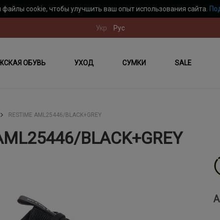
 файлы cookie, чтобы улучшить ваш опыт использования сайта.
По
Укр
Рус
ЖСКАЯ ОБУВЬ
УХОД
СУМКИ
SALE
RESTIME AML25446/BLACK+GREY
 AML25446/BLACK+GREY
A