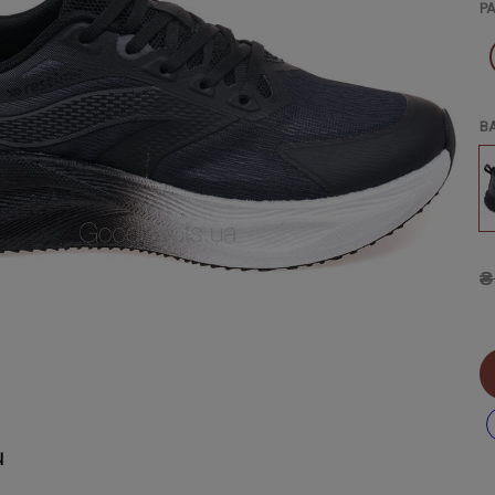
Р
В
₴
Ы