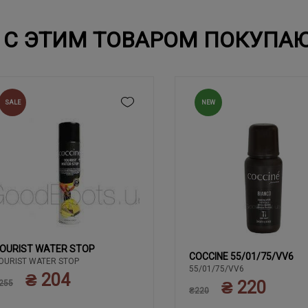
С ЭТИМ ТОВАРОМ ПОКУПА
SALE
NEW
OURIST WATER STOP
COCCINE 55/01/75/VV6
OURIST WATER STOP
55/01/75/VV6
₴ 204
₴ 220
255
₴220