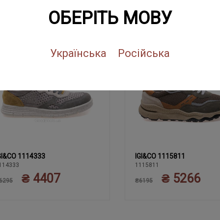
ПОХОЖИЕ ТОВАРЫ
ОБЕРІТЬ МОВУ
NEW
SALE
NEW
SALE
Українська
Російська
GI&CO 1114333
IGI&CO 1115811
40
39
41
42
43
39
40
41
42
43
114333
1115811
₴ 4407
₴ 5266
44
44
45
45
6295
₴6195