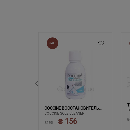
SALE
T
02 ЧЕРНЫЙ
COCCINE ВОССТАНОВИТЕЛЬ
T
COCCINE SOLE CLEANER
БЕЛОГО
₴ 156
₴
₴195