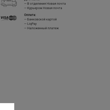
В отделения Новая почта
Курьером Новая почта
Оплата:
Банковской картой
LiqPay
Наложенный платеж