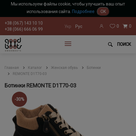
Мы используем файлы cookie, чтобы улучшить ваш опыт
использования сайта.
Подробнее
OK
+38 (067) 143 10 10
0
0
Укр
Рус
+38 (066) 666 06 99
ПОИСК
Главная
Каталог
Женская обувь
Ботинки
REMONTE D1T70-03
Ботинки REMONTE D1T70-03
-30%