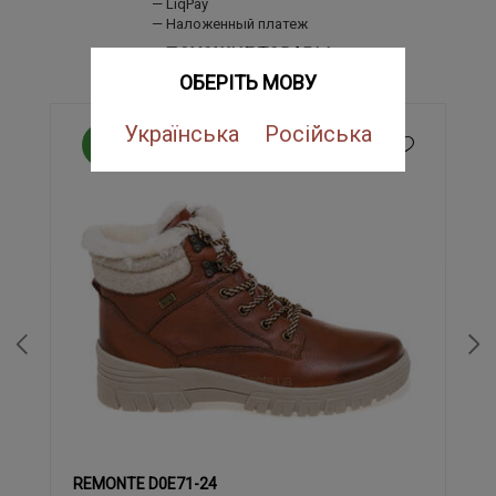
LiqPay
Наложенный платеж
ПОХОЖИЕ ТОВАРЫ
ОБЕРІТЬ МОВУ
Українська
Російська
NEW
REMONTE D0E71-24
37
38
39
40
41
42
43
36