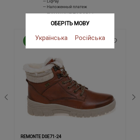
LiqPay
Наложенный платеж
ПОХОЖИЕ ТОВАРЫ
ОБЕРІТЬ МОВУ
Українська
Російська
NEW
REMONTE D0E71-24
37
38
39
40
41
42
43
36