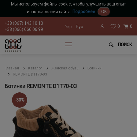
Мы используем файлы cookie, чтобы улучшить ваш опыт
использования сайта.
Подробнее
OK
+38 (067) 143 10 10
0
0
Укр
Рус
+38 (066) 666 06 99
ПОИСК
Главная
Каталог
Женская обувь
Ботинки
REMONTE D1T70-03
Ботинки REMONTE D1T70-03
-30%