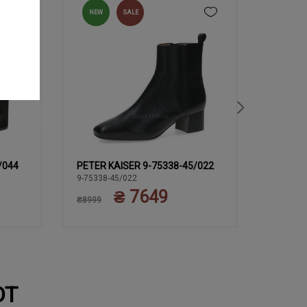
NEW
SALE
NEW
/044
PETER KAISER 9-75338-45/022
PETER 
37
37.5
39
37
38
38.5
3
9-75338-45/022
9-75322-
₴ 7649
40
40
₴8999
₴8999
ЮТ