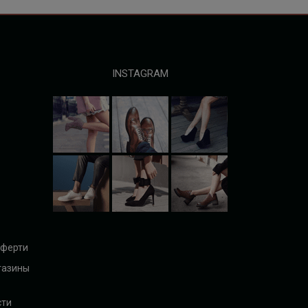
INSTAGRAM
оферти
газины
сти