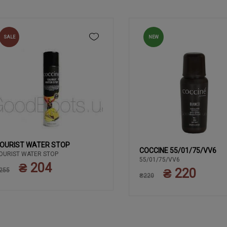
SALE
NEW
OURIST WATER STOP
COCCINE 55/01/75/VV6
OURIST WATER STOP
55/01/75/VV6
₴ 204
₴ 220
255
₴220