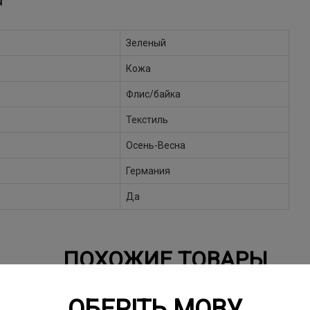
Ы
Зеленый
Кожа
Флис/байка
Текстиль
Осень-Весна
Германия
Да
ПОХОЖИЕ ТОВАРЫ
ОБЕРІТЬ МОВУ