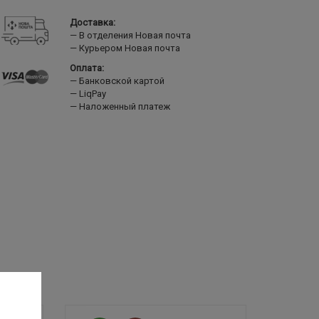
Доставка:
В отделения Новая почта
Курьером Новая почта
Оплата:
Банковской картой
LiqPay
Наложенный платеж