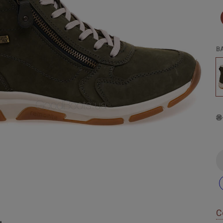
В
₴
С