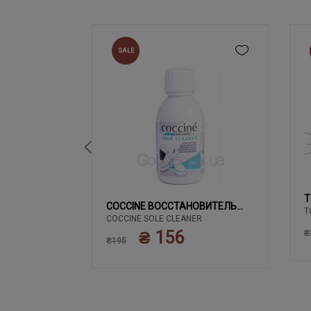
SALE
T
02 ЧЕРНЫЙ
COCCINE ВОССТАНОВИТЕЛЬ
T
COCCINE SOLE CLEANER
БЕЛОГО
₴ 156
₴
₴195