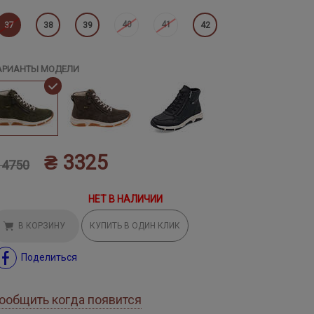
40
41
37
38
39
42
АРИАНТЫ МОДЕЛИ
₴ 3325
 4750
НЕТ В НАЛИЧИИ
В КОРЗИНУ
КУПИТЬ В ОДИН КЛИК
Поделиться
ообщить когда появится