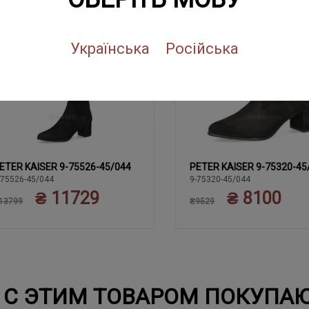
NEW
SALE
NEW
SALE
Українська
Російська
ETER KAISER 9-75526-45/044
PETER KAISER 9-75320-45
39
37
37.5
38
38.5
37
37.5
38
38.5
39
-75526-45/044
9-75320-45/044
₴ 11729
₴ 8100
40
40
13799
₴9529
С ЭТИМ ТОВАРОМ ПОКУПА