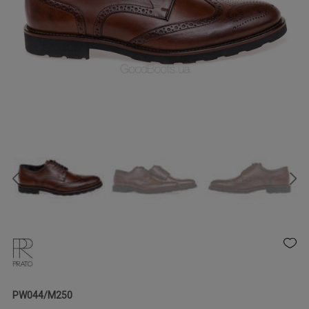
PW044/M250