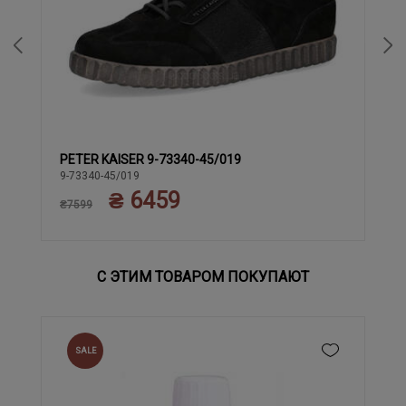
PETER KAISER 9-73340-45/019
37
37.5
38
38.5
39
40
9-73340-45/019
₴ 6459
₴7599
С ЭТИМ ТОВАРОМ ПОКУПАЮТ
SALE