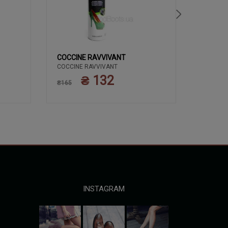
COCCINE RAVVIVANT
COCCIN
COCCINE RAVVIVANT
ЗАСОБИ 
COCCIN
КРЕМ 50
₴ 132
₴165
ПОЛЬЩА
₴135
INSTAGRAM