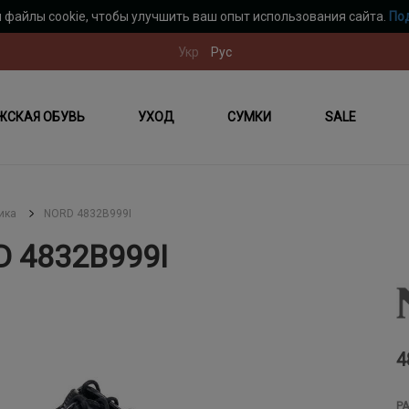
 файлы cookie, чтобы улучшить ваш опыт использования сайта.
По
Укр
Рус
ЖСКАЯ ОБУВЬ
УХОД
СУМКИ
SALE
ика
NORD 4832B999I
D 4832B999I
4
Р