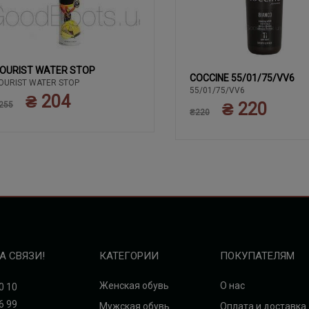
OURIST WATER STOP
COCCINE 55/01/75/VV6
OURIST WATER STOP
55/01/75/VV6
₴ 204
₴ 220
255
₴220
А СВЯЗИ!
КАТЕГОРИИ
ПОКУПАТЕЛЯМ
Женская обувь
О нас
0 10
6 99
Мужская обувь
Оплата и доставка