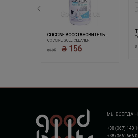
T
02 ЧЕРНЫЙ
COCCINE ВОССТАНОВИТЕЛЬ
T
COCCINE SOLE CLEANER
БЕЛОГО
₴ 156
₴
₴195
МЫ ВСЕГДА Н
+38 (067) 143 1
+38 (066) 666 0