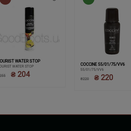
OURIST WATER STOP
COCCINE 55/01/75/VV6
OURIST WATER STOP
55/01/75/VV6
₴ 204
₴ 220
255
₴220