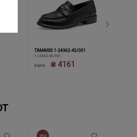
TAMARIS 1-24362-45/001
TAMARI
37
39
40
37
36
38
1-24362-45/001
1-24232-
₴ 4161
₴4895
₴4895
ЮТ
SALE
NEW