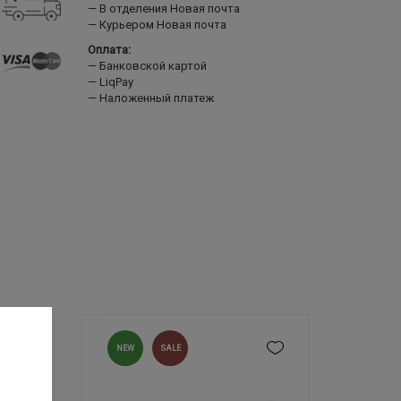
В отделения Новая почта
Курьером Новая почта
Оплата:
Банковской картой
LiqPay
Наложенный платеж
NEW
SALE
NEW