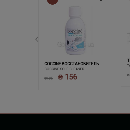
T
02 ЧЕРНЫЙ
COCCINE ВОССТАНОВИТЕЛЬ
T
COCCINE SOLE CLEANER
БЕЛОГО
₴ 156
₴
₴195