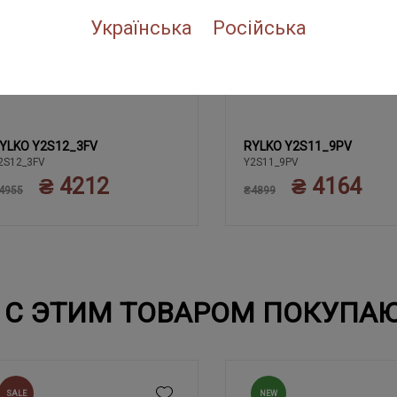
Українська
Російська
YLKO Y2S12_3FV
RYLKO Y2S11_9PV
38
40
41
38
41
37
39
37
39
40
2S12_3FV
Y2S11_9PV
₴ 4212
₴ 4164
4955
₴4899
С ЭТИМ ТОВАРОМ ПОКУПА
SALE
NEW