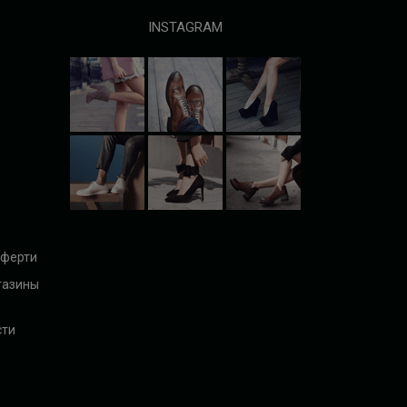
INSTAGRAM
оферти
газины
сти