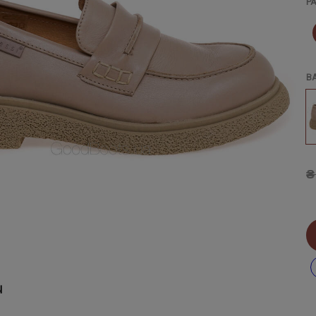
Р
В
₴
Ы