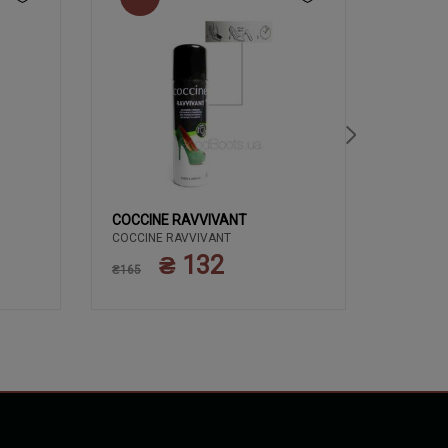
COCCINE RAVVIVANT
COCCIN
COCCINE RAVVIVANT
ЗАСОБИ 
COCCIN
КРЕМ 50
₴ 132
₴165
ПОЛЬЩА
₴135