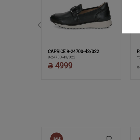
5/022
CAPRICE 9-24700-43/022
R
37
38
41
.5
39
39
40
9-24700-43/022
Y
0
₴ 4999
42
₴
SALE