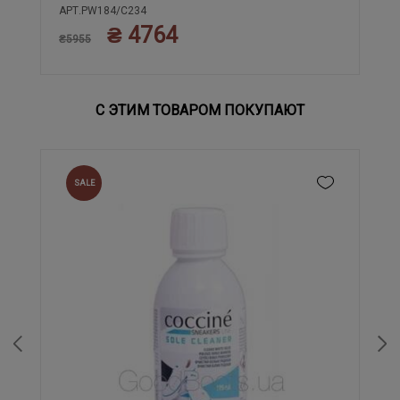
40
41
42
43
АРТ.PW184/C234
₴ 4764
₴5955
С ЭТИМ ТОВАРОМ ПОКУПАЮТ
SALE