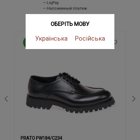
LiqPay
Наложенный платеж
ПОХОЖИЕ ТОВАРЫ
ОБЕРІТЬ МОВУ
Українська
Російська
NEW
SALE
PRATO PW184/C234