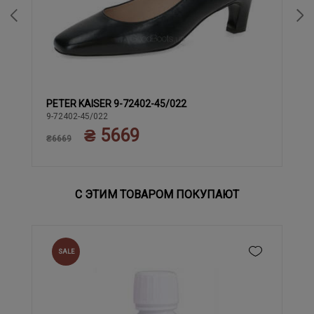
PETER KAISER 9-72402-45/022
37.5
38
39
40
37
38.5
9-72402-45/022
₴ 5669
₴6669
С ЭТИМ ТОВАРОМ ПОКУПАЮТ
SALE