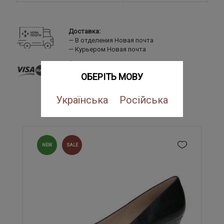
Доставка:
В отделения Новая почта
Курьером Новая почта
Оплата:
Банковской картой
ОБЕРІТЬ МОВУ
LiqPay
Наложенный платеж
Українська
Російська
ПОХОЖИЕ ТОВАРЫ
NEW
SALE