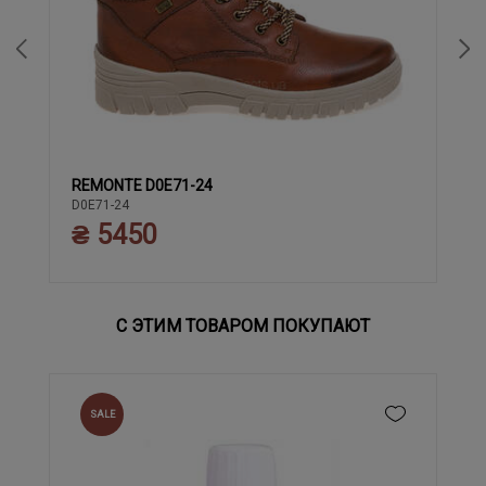
REMONTE D0E71-24
37
38
39
40
41
42
43
36
D0E71-24
₴ 5450
С ЭТИМ ТОВАРОМ ПОКУПАЮТ
SALE