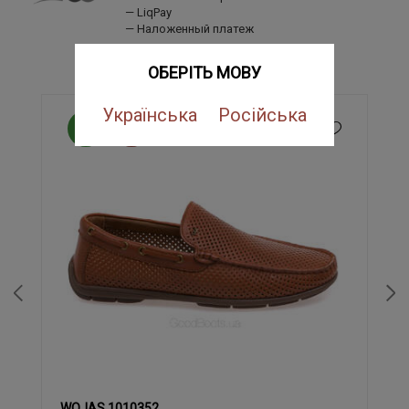
LiqPay
Наложенный платеж
ПОХОЖИЕ ТОВАРЫ
ОБЕРІТЬ МОВУ
Українська
Російська
NEW
SALE
WOJAS 1010352