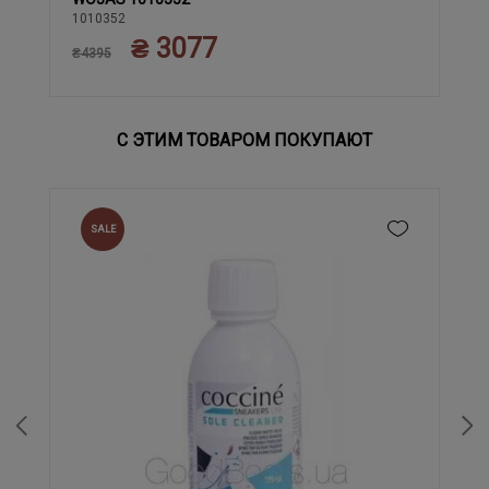
40
41
44
42
43
45
1010352
₴ 3077
₴4395
С ЭТИМ ТОВАРОМ ПОКУПАЮТ
SALE