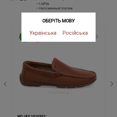
LiqPay
Наложенный платеж
ПОХОЖИЕ ТОВАРЫ
ОБЕРІТЬ МОВУ
Українська
Російська
NEW
SALE
WOJAS 1010352