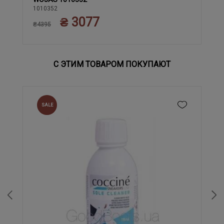
40
41
44
42
43
45
1010352
₴ 3077
₴4395
С ЭТИМ ТОВАРОМ ПОКУПАЮТ
SALE