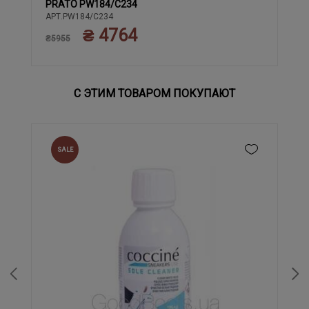
PRATO PW184/C234
40
41
42
43
АРТ.PW184/C234
₴ 4764
₴5955
С ЭТИМ ТОВАРОМ ПОКУПАЮТ
SALE