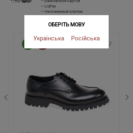
Банковской картой
LiqPay
Наложенный платеж
ПОХОЖИЕ ТОВАРЫ
ОБЕРІТЬ МОВУ
Українська
Російська
NEW
SALE