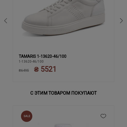
TAMARIS 1-13620-46/100
40
42
45
41
43
44
1-13620-46/100
₴ 5521
₴6495
С ЭТИМ ТОВАРОМ ПОКУПАЮТ
SALE