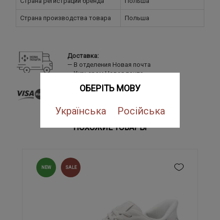
Страна регистрации бренда
Польша
Страна производства товара
Польша
Доставка:
В отделения Новая почта
Курьером Новая почта
ОБЕРІТЬ МОВУ
Оплата:
Банковской картой
LiqPay
Українська
Російська
Наложенный платеж
ПОХОЖИЕ ТОВАРЫ
NEW
SALE