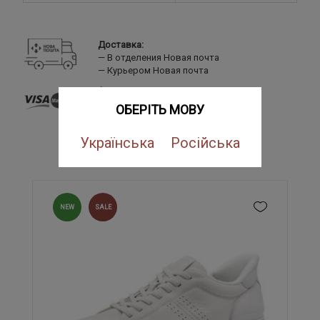
Доставка:
В отделения Новая почта
Курьером Новая почта
Оплата:
Банковской картой
ОБЕРІТЬ МОВУ
LiqPay
Наложенный платеж
Українська
Російська
ПОХОЖИЕ ТОВАРЫ
NEW
SALE