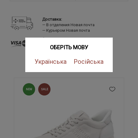
Доставка:
В отделения Новая почта
Курьером Новая почта
Оплата:
Банковской картой
ОБЕРІТЬ МОВУ
LiqPay
Наложенный платеж
Українська
Російська
ПОХОЖИЕ ТОВАРЫ
NEW
SALE