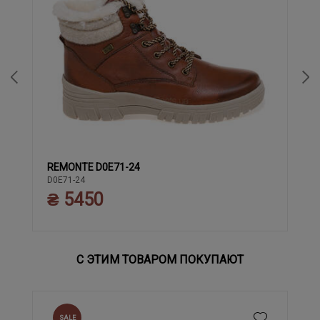
REMONTE D0E71-24
37
38
39
40
41
42
43
36
D0E71-24
₴ 5450
С ЭТИМ ТОВАРОМ ПОКУПАЮТ
SALE