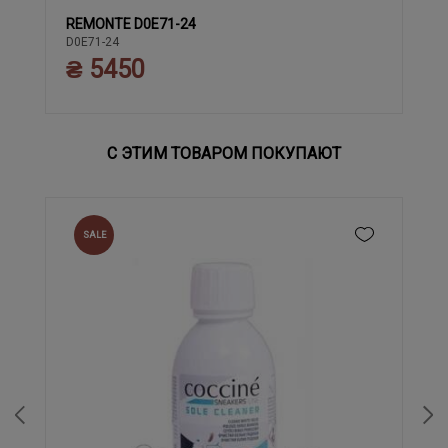
REMONTE D0E71-24
37
38
39
40
41
42
43
36
D0E71-24
₴ 5450
С ЭТИМ ТОВАРОМ ПОКУПАЮТ
SALE