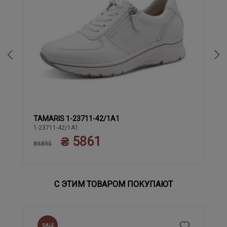
TAMARIS 1-23711-42/1A1
36
37
38
39
40
41
1-23711-42/1A1
₴ 5861
₴6895
С ЭТИМ ТОВАРОМ ПОКУПАЮТ
SALE