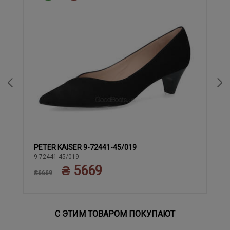
PETER KAISER 9-72441-45/019
37
37.5
38.5
40
38
39
9-72441-45/019
₴ 5669
₴6669
С ЭТИМ ТОВАРОМ ПОКУПАЮТ