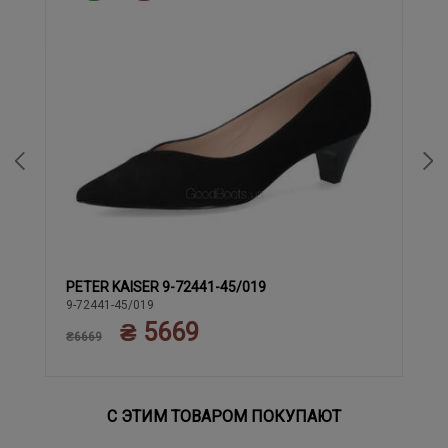
PETER KAISER 9-72441-45/019
37
37.5
40
38
38.5
39
9-72441-45/019
₴ 5669
₴6669
С ЭТИМ ТОВАРОМ ПОКУПАЮТ