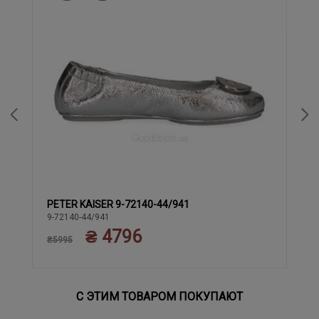
PETER KAISER 9-72140-44/941
39
37
37.5
38
38.5
40
9-72140-44/941
₴ 4796
₴5995
С ЭТИМ ТОВАРОМ ПОКУПАЮТ