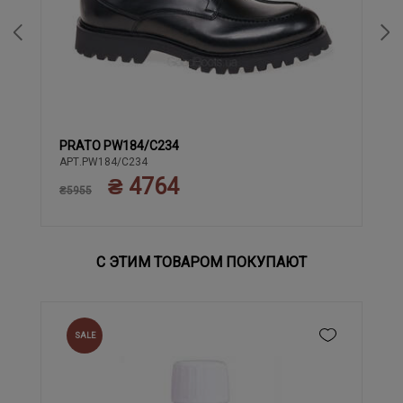
PRATO PW184/C234
40
41
42
43
АРТ.PW184/C234
₴ 4764
₴5955
С ЭТИМ ТОВАРОМ ПОКУПАЮТ
SALE