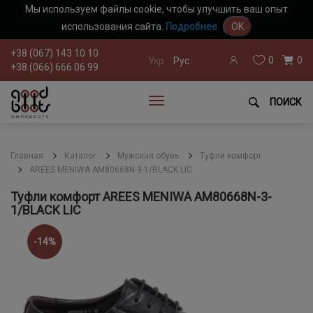
Мы используем файлы cookie, чтобы улучшить ваш опыт
использования сайта.
Подробнее
OK
+38 (067) 143 10 10
0
0
Укр
Рус
+38 (066) 666 06 99
ПОИСК
Главная
Каталог
Мужская обувь
Туфли комфорт
AREES MENIWA AM80668N-3-1/BLACK LIC
Туфли комфорт AREES MENIWA AM80668N-3-
1/BLACK LIC
-14%