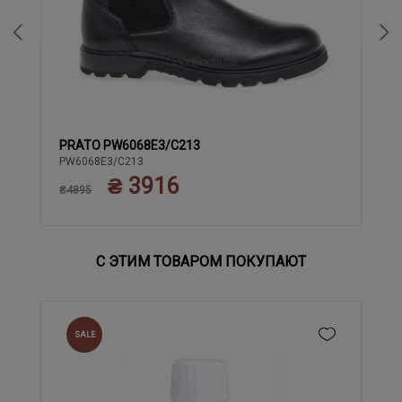
PRATO PW6068E3/C213
41
40
42
43
PW6068E3/C213
₴ 3916
₴4895
С ЭТИМ ТОВАРОМ ПОКУПАЮТ
SALE