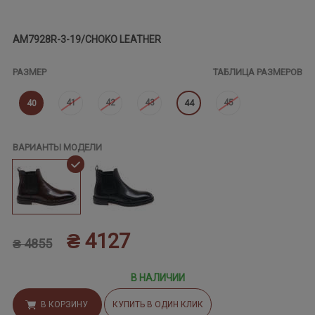
AM7928R-3-19/CHOKO LEATHER
РАЗМЕР
ТАБЛИЦА РАЗМЕРОВ
41
42
43
45
40
44
ВАРИАНТЫ МОДЕЛИ
₴ 4127
₴ 4855
В НАЛИЧИИ
В КОРЗИНУ
КУПИТЬ В ОДИН КЛИК