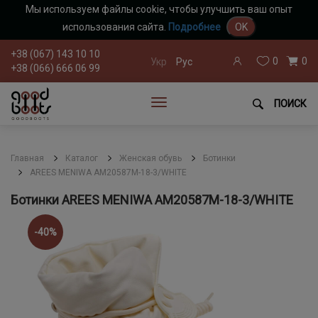
Мы используем файлы cookie, чтобы улучшить ваш опыт
использования сайта.
Подробнее
OK
+38 (067) 143 10 10
0
0
Укр
Рус
+38 (066) 666 06 99
ПОИСК
Главная
Каталог
Женская обувь
Ботинки
AREES MENIWA AM20587M-18-3/WHITE
Ботинки AREES MENIWA AM20587M-18-3/WHITE
-40%