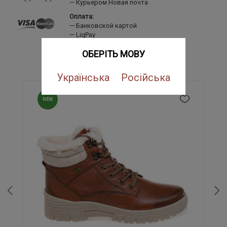
Курьером Новая почта
Оплата:
Банковской картой
LiqPay
Наложенный платеж
ОБЕРІТЬ МОВУ
ПОХОЖИЕ ТОВАРЫ
Українська
Російська
NEW