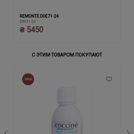
REMONTE D0E71-24
37
38
39
40
41
42
43
36
D0E71-24
₴ 5450
С ЭТИМ ТОВАРОМ ПОКУПАЮТ
SALE