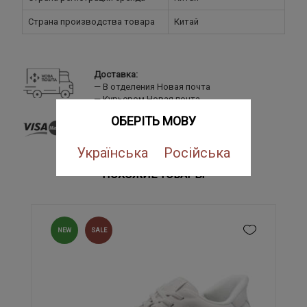
Страна производства товара
Китай
Доставка:
В отделения Новая почта
Курьером Новая почта
Оплата:
ОБЕРІТЬ МОВУ
Банковской картой
LiqPay
Українська
Російська
Наложенный платеж
ПОХОЖИЕ ТОВАРЫ
NEW
SALE