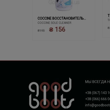
T
02 ЧЕРНЫЙ
COCCINE ВОССТАНОВИТЕЛЬ
T
COCCINE SOLE CLEANER
БЕЛОГО
₴ 156
₴
₴195
МЫ ВСЕГДА Н
+38 (067) 143 1
+38 (066) 666 0
info@goodboot