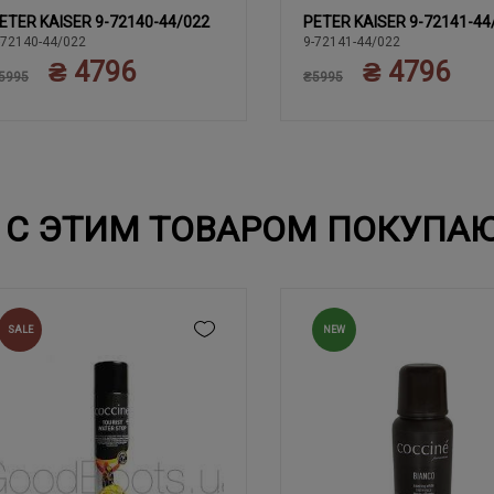
ETER KAISER 9-72140-44/022
PETER KAISER 9-72141-44
40.5
38.5
40
40.
38
38.5
39
40
38
39
-72140-44/022
9-72141-44/022
₴ 4796
₴ 4796
41
41
5995
₴5995
С ЭТИМ ТОВАРОМ ПОКУПА
SALE
NEW