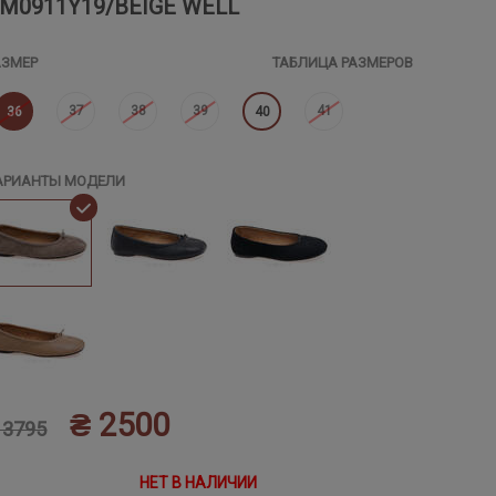
M0911Y19/BEIGE WELL
АЗМЕР
ТАБЛИЦА РАЗМЕРОВ
37
38
39
41
36
40
АРИАНТЫ МОДЕЛИ
₴ 2500
 3795
НЕТ В НАЛИЧИИ