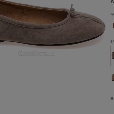
A
Р
В
₴