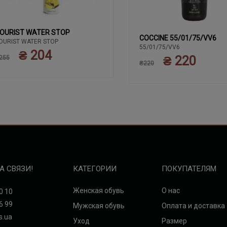
OURIST WATER STOP
COCCINE 55/01/75/VV6
OURIST WATER STOP
55/01/75/VV6
₴ 204
₴ 220
255
₴220
А СВЯЗИ!
КАТЕГОРИИ
ПОКУПАТЕЛЯМ
Женская обувь
О нас
0 10
6 99
Мужская обувь
Оплата и доставка
s.ua
Уход
Размер