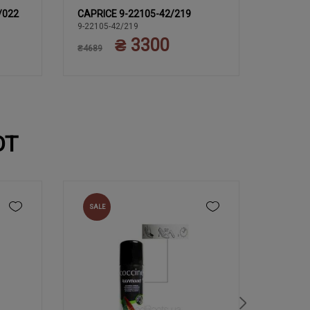
/022
CAPRICE 9-22105-42/219
CAPRIC
5
39
40
36
37
38
37
9-22105-42/219
9-22153-
₴ 3300
41
42
₴4689
₴4689
ЮТ
SALE
NEW