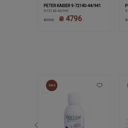
07-
PETER KAISER 9-72140-44/941
P
8
39
39
37
37.5
38
38.5
N WELL
9-72140-44/941
9
6
₴ 4796
40
₴5995
₴
SALE