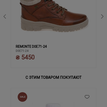
REMONTE D0E71-24
37
38
39
40
41
42
43
36
D0E71-24
₴ 5450
С ЭТИМ ТОВАРОМ ПОКУПАЮТ
SALE