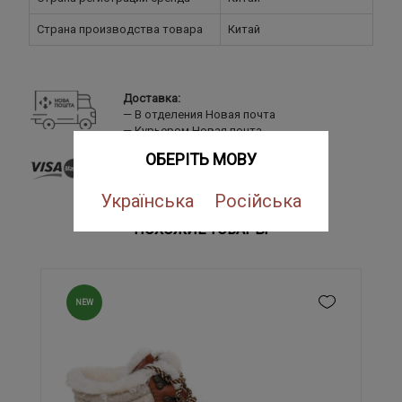
Страна производства товара
Китай
Доставка:
В отделения Новая почта
Курьером Новая почта
Оплата:
ОБЕРІТЬ МОВУ
Банковской картой
LiqPay
Українська
Російська
Наложенный платеж
ПОХОЖИЕ ТОВАРЫ
NEW