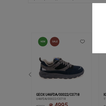
NEW
SALE
GEOX U46FDA/00022/C0718
I
41
43
44
3
44
42
U46FDA/00022/C0718
1
₴ 4995