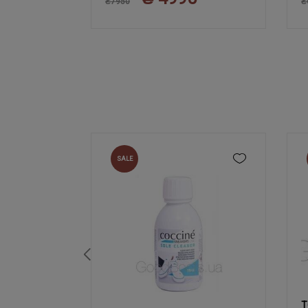
₴7950
₴
SALE
T