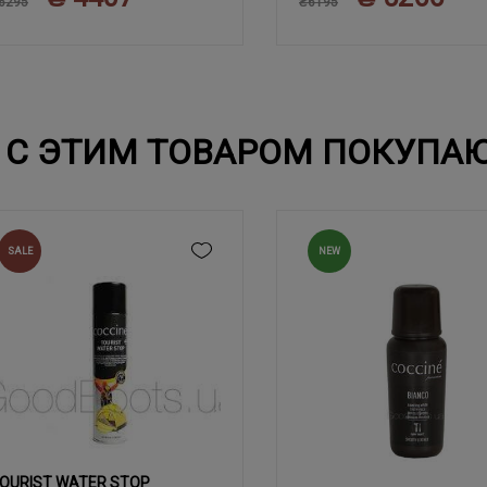
6295
₴6195
С ЭТИМ ТОВАРОМ ПОКУПА
SALE
NEW
OURIST WATER STOP