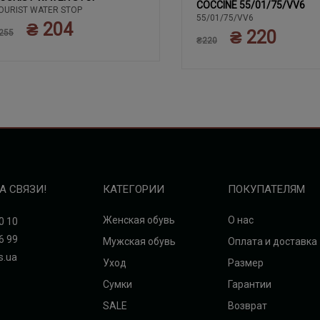
COCCINE 55/01/75/VV6
OURIST WATER STOP
55/01/75/VV6
₴ 204
₴ 220
255
₴220
А СВЯЗИ!
КАТЕГОРИИ
ПОКУПАТЕЛЯМ
Женская обувь
О нас
0 10
6 99
Мужская обувь
Оплата и доставка
s.ua
Уход
Размер
Сумки
Гарантии
SALE
Возврат