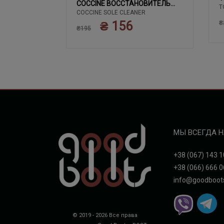
02 ЧЕРНЫЙ
COCCINE ВОССТАНОВИТЕЛЬ
T
COCCINE SOLE CLEANER
БЕЛОГО
₴ 156
₴
₴195
МЫ ВСЕГДА Н
+38 (067) 143 1
+38 (066) 666 0
info@goodboot
© 2019 - 2026 Все права