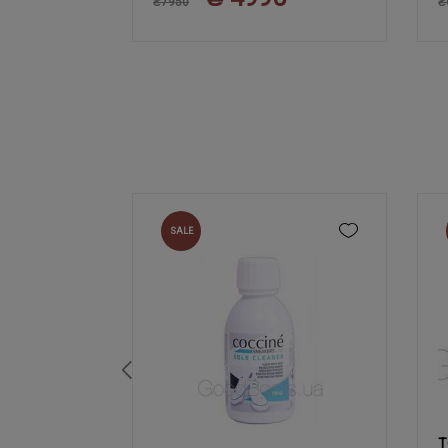
₴7950
₴
SALE
T