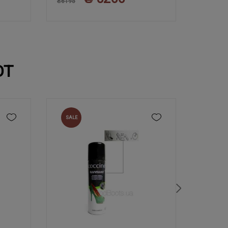
₴6195
₴6195
ЮТ
SALE
NEW