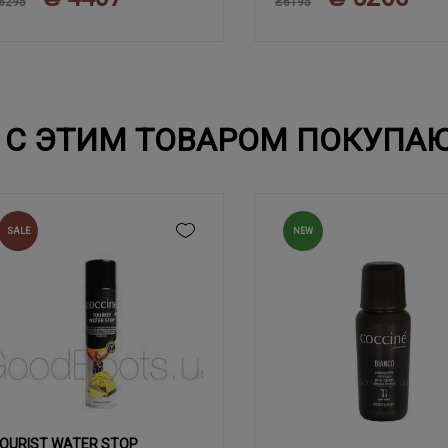
6295
₴6195
С ЭТИМ ТОВАРОМ ПОКУПА
SALE
NEW
OURIST WATER STOP