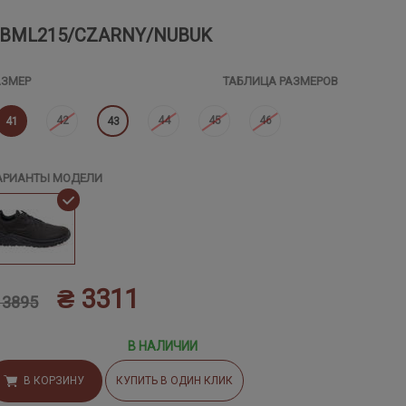
BML215/CZARNY/NUBUK
АЗМЕР
ТАБЛИЦА РАЗМЕРОВ
42
44
45
46
41
43
АРИАНТЫ МОДЕЛИ
₴ 3311
 3895
В НАЛИЧИИ
В КОРЗИНУ
КУПИТЬ В ОДИН КЛИК