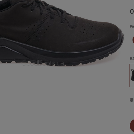
O
Р
В
₴